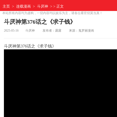
主页
>
连载漫画
>
斗厌神
> > 正文
本站所有内容均为虚构，一切内容均以娱乐为主，请各位看官切莫当真！
斗厌神第376话之《求子钱》
2025-05-16
斗厌神
发布者：露露
来源：鬼罗丽漫画
斗厌神第376话之《求子钱》