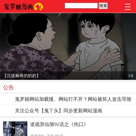
【沉迷麻将的奶奶】
3
/
4
公告
鬼罗丽网站加载慢、网站打不开？网站被坏人攻击导致
关注公众号【鬼丫头】同步更新网站漫画
道诡异仙第91话之《伤口》