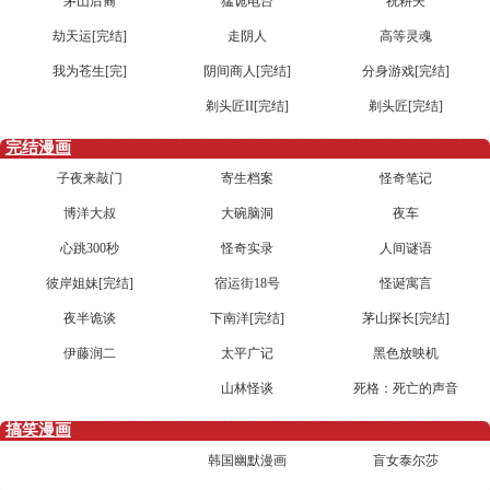
茅山后裔
猛诡电台
祝耕夫
劫天运[完结]
走阴人
高等灵魂
我为苍生[完]
阴间商人[完结]
分身游戏[完结]
剃头匠II[完结]
剃头匠[完结]
完结漫画
子夜来敲门
寄生档案
怪奇笔记
博洋大叔
大碗脑洞
夜车
心跳300秒
怪奇实录
人间谜语
彼岸姐妹[完结]
宿运街18号
怪诞寓言
夜半诡谈
下南洋[完结]
茅山探长[完结]
伊藤润二
太平广记
黑色放映机
山林怪谈
死格：死亡的声音
搞笑漫画
韩国幽默漫画
盲女泰尔莎