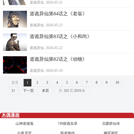
道诡异仙 2026-05-31
道诡异仙第84话之《老翁》
道诡异仙 2026-05-23
道诡异仙第83话之《小和尚》
道诡异仙 2026-05-22
道诡异仙第82话之《动物》
道诡异仙 2026-05-10
首页
1
2
3
4
5
6
7
8
9
10
11
下一页
末页
共
202
页
2019
条
木偶漫画
山神老烟鬼
749探诡实录
北疆群仙传
白夜灵官
陈老狗传
幽冥诡匠