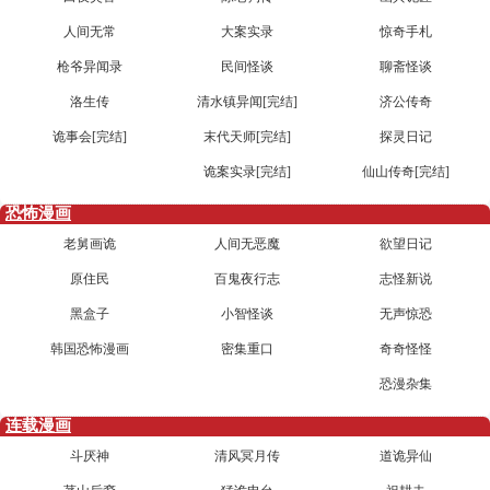
人间无常
大案实录
惊奇手札
枪爷异闻录
民间怪谈
聊斋怪谈
洛生传
清水镇异闻[完结]
济公传奇
诡事会[完结]
末代天师[完结]
探灵日记
诡案实录[完结]
仙山传奇[完结]
恐怖漫画
老舅画诡
人间无恶魔
欲望日记
原住民
百鬼夜行志
志怪新说
黑盒子
小智怪谈
无声惊恐
韩国恐怖漫画
密集重口
奇奇怪怪
恐漫杂集
连载漫画
斗厌神
清风冥月传
道诡异仙