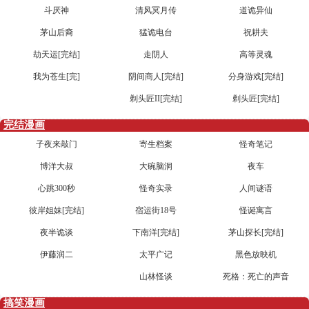
斗厌神
清风冥月传
道诡异仙
茅山后裔
猛诡电台
祝耕夫
劫天运[完结]
走阴人
高等灵魂
我为苍生[完]
阴间商人[完结]
分身游戏[完结]
剃头匠II[完结]
剃头匠[完结]
完结漫画
子夜来敲门
寄生档案
怪奇笔记
博洋大叔
大碗脑洞
夜车
心跳300秒
怪奇实录
人间谜语
彼岸姐妹[完结]
宿运街18号
怪诞寓言
夜半诡谈
下南洋[完结]
茅山探长[完结]
伊藤润二
太平广记
黑色放映机
山林怪谈
死格：死亡的声音
搞笑漫画