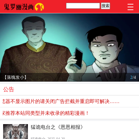
【落魄发小】
2
/
4
公告
器不显示图片的请关闭广告拦截并重启即可解决……
推荐本站同类型并未收录的精彩漫画！
猛诡电台之《恩恩相报》