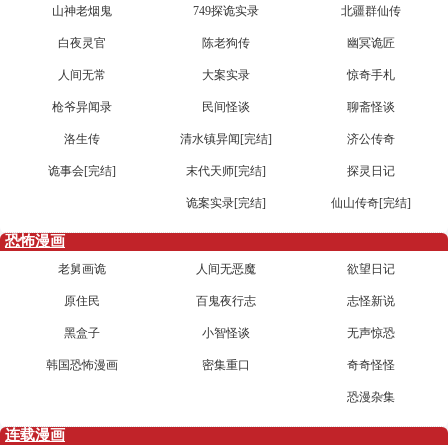
山神老烟鬼
749探诡实录
北疆群仙传
白夜灵官
陈老狗传
幽冥诡匠
人间无常
大案实录
惊奇手札
枪爷异闻录
民间怪谈
聊斋怪谈
洛生传
清水镇异闻[完结]
济公传奇
诡事会[完结]
末代天师[完结]
探灵日记
诡案实录[完结]
仙山传奇[完结]
恐怖漫画
老舅画诡
人间无恶魔
欲望日记
原住民
百鬼夜行志
志怪新说
黑盒子
小智怪谈
无声惊恐
韩国恐怖漫画
密集重口
奇奇怪怪
恐漫杂集
连载漫画