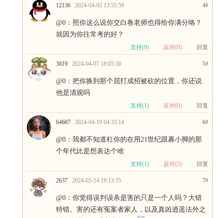
12136
2024-04-02 13:55:59
4#
@0
：照你这么说你交白卷老师也得给你满分咯？
就因为你往常考的好？
支持(
9
)
反对(
0
)
回复
3619
2024-04-07 18:05:36
5#
@0
：把你换到那个屈打成招被砍的位置，你还说
他是清观吗
支持(
1
)
反对(
0
)
回复
64687
2024-04-19 04:33:14
6#
@0
：我都不知道杠你的在用21世纪跟裹小脚的那
个年代比是想表达个啥
支持(
1
)
反对(
2
)
回复
2637
2024-05-14 19:13:35
7#
@0
：你觉得误判误杀是害的只是一个人吗？大错
特错。害的还有冤案者家人，以及真凶逍遥法外之