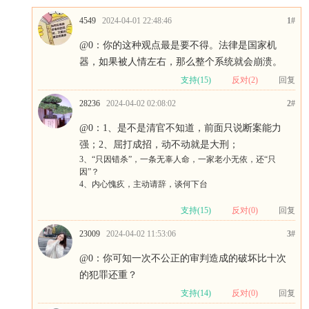
4549
2024-04-01 22:48:46
1#
@0
：你的这种观点最是要不得。法律是国家机
器，如果被人情左右，那么整个系统就会崩溃。
支持(
15
)
反对(
2
)
回复
28236
2024-04-02 02:08:02
2#
@0
：1、是不是清官不知道，前面只说断案能力
强；2、屈打成招，动不动就是大刑；
3、“只因错杀”，一条无辜人命，一家老小无依，还“只
因”？
4、内心愧疚，主动请辞，谈何下台
支持(
15
)
反对(
0
)
回复
23009
2024-04-02 11:53:06
3#
@0
：你可知一次不公正的审判造成的破坏比十次
的犯罪还重？
支持(
14
)
反对(
0
)
回复