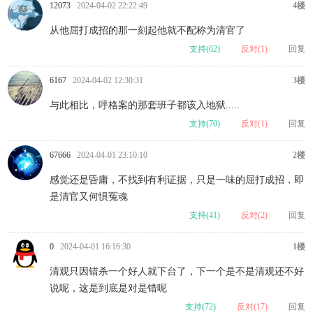
12073
2024-04-02 22:22:49
4楼
从他屈打成招的那一刻起他就不配称为清官了
支持(
62
)
反对(
1
)
回复
6167
2024-04-02 12:30:31
3楼
与此相比，呼格案的那套班子都该入地狱.....
支持(
70
)
反对(
1
)
回复
67666
2024-04-01 23:10:10
2楼
感觉还是昏庸，不找到有利证据，只是一味的屈打成招，即
是清官又何惧冤魂
支持(
41
)
反对(
2
)
回复
0
2024-04-01 16:16:30
1楼
清观只因错杀一个好人就下台了，下一个是不是清观还不好
说呢，这是到底是对是错呢
支持(
72
)
反对(
17
)
回复