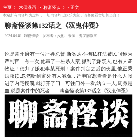
主页
>
木偶漫画
>
聊斋怪谈
> > 正文
本站所有内容均为虚构，一切内容均以娱乐为主，请各位看官切莫当真！
聊斋怪谈第132话之《双鬼伸冤》
2024-04-01
聊斋怪谈
发布者：炎彬
来源：鬼罗丽漫画
说是常州府有一位严姓总督,断案从不徇私枉法被民间称为
严判官！有一次,他审了一桩杀人案,抓到了嫌疑人,也有人证
物证！便判了嫌犯李某死刑！案件判定之后的夜里,他正秉
烛夜读,忽然听到窗外有人喊冤，严判官想看看是什么人闯
进了内宅搅闹,就打开了门！可往门外一看,站立一人,周身是
血,说是案件中的死者……聊斋怪谈第132话之《双鬼伸冤》