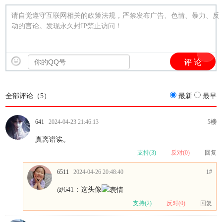
请自觉遵守互联网相关的政策法规，严禁发布广告、色情、暴力、反
动的言论。发现永久封IP禁止访问！
全部评论（
5
）
最新
最早
641
2024-04-23 21:46:13
5楼
真离谱诶。
支持(
3
)
反对(
0
)
回复
6511
2024-04-26 20:48:40
1#
@641
：这头像
支持(
2
)
反对(
0
)
回复