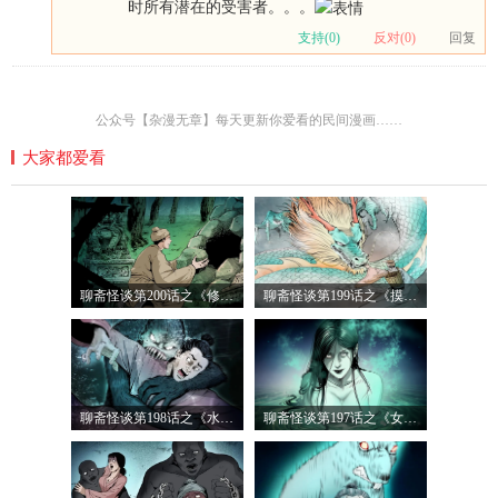
时所有潜在的受害者。。。
支持(
0
)
反对(
0
)
回复
公众号【杂漫无章】每天更新你爱看的民间漫画……
大家都爱看
聊斋怪谈第200话之《修墓》
聊斋怪谈第199话之《摸龙得福》
聊斋怪谈第198话之《水猴子拖人》
聊斋怪谈第197话之《女色鬼》