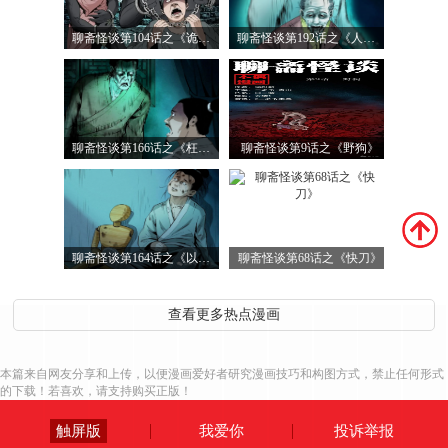
聊斋怪谈第104话之《诡事两则》
聊斋怪谈第192话之《人身鼠魂》
聊斋怪谈第166话之《枉死的奸夫淫妇》
聊斋怪谈第9话之《野狗》
聊斋怪谈第164话之《以恶制恶》
聊斋怪谈第68话之《快刀》
查看更多热点漫画
本篇来自网友分享和上传，以便漫画爱好者研究漫画技巧和构图方式，禁止任何形式
的下载！若喜欢，请支持购买正版！
触屏版
我爱你
投诉举报