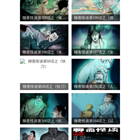
聊斋怪谈第200话之《修墓》
聊斋怪谈第199话之《摸龙得福》
聊斋怪谈第198话之《水猴子拖人》
聊斋怪谈第197话之《女色鬼》
聊斋怪谈第68话之《快刀》
聊斋怪谈第192话之《人身鼠魂》
聊斋怪谈第166话之《枉死的奸夫淫妇》
聊斋怪谈第164话之《以恶制恶》