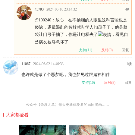
43793
2024-06-10 23:14:32
4#
@100240
：放心，在不抽烟的人眼里这种言论也是
傻缺，逻辑混乱的智杖就别学人扣茂子了，他是脑
袋让门弓子抽了，你是让电梯夹了
，看见自
己病友被辱急坏了
支持(
11
)
反对(
0
)
回复
11067
2024-06-02 14:40:33
1楼
也许就是做了个恶梦吧，我也梦见过跟鬼神相伴
支持(
10
)
反对(
8
)
回复
公众号【杂漫无章】每天更新你爱看的民间漫画……
大家都爱看