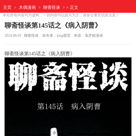
主页
>
木偶漫画
>
聊斋怪谈
> > 正文
本站所有内容均为虚构，一切内容均以娱乐为主，请各位看官切莫当真！
聊斋怪谈第145话之《病入阴曹》
2024-06-01
聊斋怪谈
发布者：king霸荒
来源：鬼罗丽漫画
聊斋怪谈第145话之《病入阴曹》