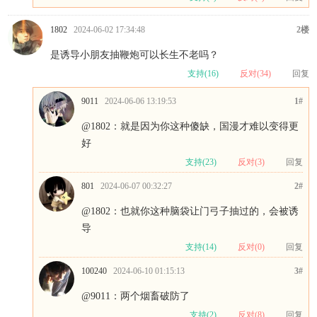
1802
2024-06-02 17:34:48
2楼
是诱导小朋友抽鞭炮可以长生不老吗？
支持(
16
)
反对(
34
)
回复
9011
2024-06-06 13:19:53
1#
@1802
：就是因为你这种傻缺，国漫才难以变得更
好
支持(
23
)
反对(
3
)
回复
801
2024-06-07 00:32:27
2#
@1802
：也就你这种脑袋让门弓子抽过的，会被诱
导
支持(
14
)
反对(
0
)
回复
100240
2024-06-10 01:15:13
3#
@9011
：两个烟畜破防了
支持(
2
)
反对(
8
)
回复