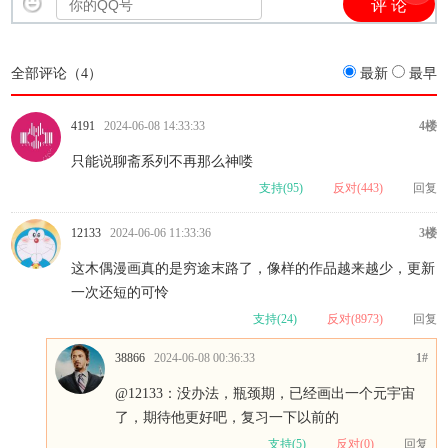
全部评论（
4
）
最新
最早
4191
2024-06-08 14:33:33
4楼
只能说聊斋系列不再那么神喽
支持(
95
)
反对(
443
)
回复
12133
2024-06-06 11:33:36
3楼
这木偶漫画真的是穷途末路了，像样的作品越来越少，更新
一次还短的可怜
支持(
24
)
反对(
8973
)
回复
38866
2024-06-08 00:36:33
1#
@12133
：没办法，瓶颈期，已经画出一个元宇宙
了，期待他更好吧，复习一下以前的
支持(
5
)
反对(
0
)
回复