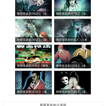
聊斋怪谈第198话之《水猴子拖人》
聊斋怪谈第197话之《女色鬼》
聊斋怪谈第146话之《闹阴兵》
聊斋怪谈第96话之《人鱼鲛妻》
聊斋怪谈第29话之《驱狐仙》
聊斋怪谈第128话之《食翔》
聊斋怪谈第182话之《僵尸幽会》
聊斋怪谈第173话之《羞羞鬼》
查看更多热点漫画