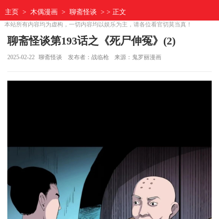
主页
>
木偶漫画
>
聊斋怪谈
> > 正文
本站所有内容均为虚构，一切内容均以娱乐为主，请各位看官切莫当真！
聊斋怪谈第193话之《死尸伸冤》(2)
2025-02-22
聊斋怪谈
发布者：战临枪
来源：鬼罗丽漫画