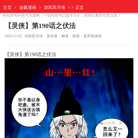
主页
>
连载漫画
>
清风冥月传
> > 正文
本站所有内容均为虚构，一切内容均以娱乐为主，请各位看官切莫当真！
【灵侠】第190话之伏法
2024-12-02
清风冥月传
发布者：御龙
来源：鬼罗丽漫画
【灵侠】第190话之伏法