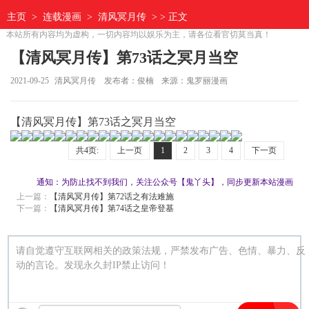
主页
>
连载漫画
>
清风冥月传
> > 正文
本站所有内容均为虚构，一切内容均以娱乐为主，请各位看官切莫当真！
【清风冥月传】第73话之冥月当空
2021-09-25
清风冥月传
发布者：俊楠
来源：鬼罗丽漫画
【清风冥月传】第73话之冥月当空
共4页:
上一页
1
2
3
4
下一页
通知：为防止找不到我们，关注公众号【鬼丫头】，同步更新本站漫画
上一篇：
【清风冥月传】第72话之有法难施
下一篇：
【清风冥月传】第74话之皇帝登基
请自觉遵守互联网相关的政策法规，严禁发布广告、色情、暴力、反
动的言论。发现永久封IP禁止访问！