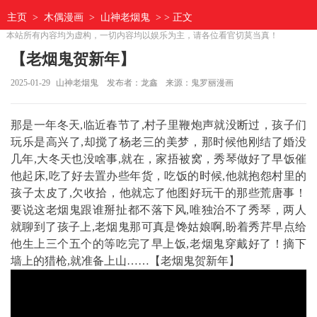
主页
>
木偶漫画
>
山神老烟鬼
> > 正文
本站所有内容均为虚构，一切内容均以娱乐为主，请各位看官切莫当真！
【老烟鬼贺新年】
2025-01-29
山神老烟鬼
发布者：龙鑫
来源：鬼罗丽漫画
那是一年冬天,临近春节了,村子里鞭炮声就没断过，孩子们
玩乐是高兴了,却搅了杨老三的美梦，那时候他刚结了婚没
几年,大冬天也没啥事,就在，家捂被窝，秀琴做好了早饭催
他起床,吃了好去置办些年货，吃饭的时候,他就抱怨村里的
孩子太皮了,欠收拾，他就忘了他图好玩干的那些荒唐事！
要说这老烟鬼跟谁掰扯都不落下风,唯独治不了秀琴，两人
就聊到了孩子上,老烟鬼那可真是馋姑娘啊,盼着秀芹早点给
他生上三个五个的等吃完了早上饭,老烟鬼穿戴好了！摘下
墙上的猎枪,就准备上山……【老烟鬼贺新年】