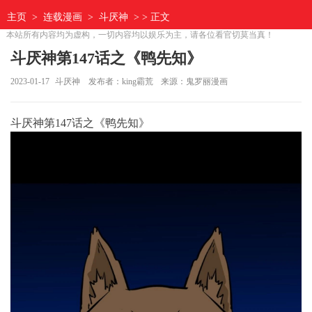
主页
>
连载漫画
>
斗厌神
> > 正文
本站所有内容均为虚构，一切内容均以娱乐为主，请各位看官切莫当真！
斗厌神第147话之《鸭先知》
2023-01-17
斗厌神
发布者：king霸荒
来源：鬼罗丽漫画
斗厌神第147话之《鸭先知》