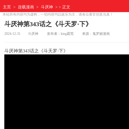
主页
>
连载漫画
>
斗厌神
> > 正文
本站所有内容均为虚构，一切内容均以娱乐为主，请各位看官切莫当真！
斗厌神第343话之《斗天罗·下》
2024-12-31
斗厌神
发布者：king霸荒
来源：鬼罗丽漫画
斗厌神第343话之《斗天罗·下》