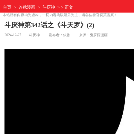
主页
>
连载漫画
>
斗厌神
> > 正文
本站所有内容均为虚构，一切内容均以娱乐为主，请各位看官切莫当真！
斗厌神第342话之《斗天罗》(2)
2024-12-27
斗厌神
发布者：依依
来源：鬼罗丽漫画