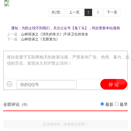
共2页:
上一页
1
2
下一页
通知：为防止找不到我们，关注公众号【鬼丫头】，同步更新本站漫画
上一篇：
山林怪谈之《消失的朱大》|不讲卫生的舍友
下一篇：
山林怪谈之《无限复仇》
请自觉遵守互联网相关的政策法规，严禁发布广告、色情、暴力、反
动的言论。发现永久封IP禁止访问！
全部评论（
0
）
最新
最早
还没有评论，快来抢沙发吧！