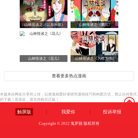
山林怪谈之《以形补形》
山林怪谈之《攀比》
山林怪谈之《花儿》
山林怪谈之《为棺为伴》
查看更多热点漫画
本篇来自网友分享和上传，以便漫画爱好者研究漫画技巧和构图方式，禁止任何形式
的下载！若喜欢，请支持购买正版！
触屏版
我爱你
投诉举报
Copyright © 2022 鬼罗丽 版权所有