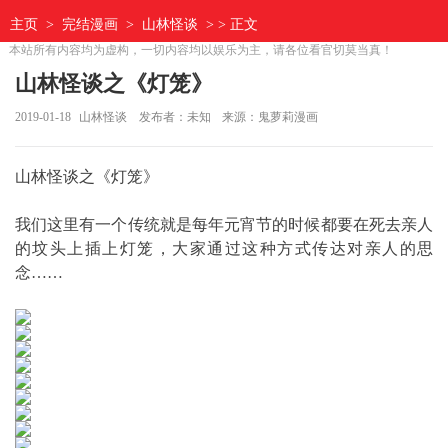
主页
>
完结漫画
>
山林怪谈
> > 正文
本站所有内容均为虚构，一切内容均以娱乐为主，请各位看官切莫当真！
山林怪谈之《灯笼》
2019-01-18
山林怪谈
发布者：未知
来源：鬼萝莉漫画
山林怪谈之《灯笼》
我们这里有一个传统就是每年元宵节的时候都要在死去亲人
的坟头上插上灯笼，大家通过这种方式传达对亲人的思
念……