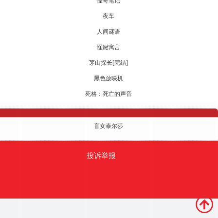
怪奇笔记
夜车
人间谜语
怪诞寓言
茅山探长[完结]
黑色放映机
死格：死亡的声音
盲女泰尔莎
投诉举报