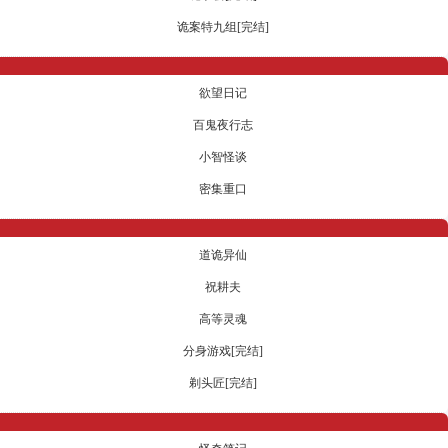
诡案特九组[完结]
欲望日记
百鬼夜行志
小智怪谈
密集重口
道诡异仙
祝耕夫
高等灵魂
分身游戏[完结]
剃头匠[完结]