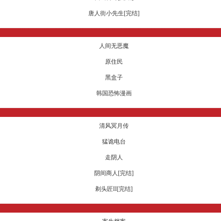
唐人街小先生[完结]
人间无恶魔
原住民
黑盒子
韩国恐怖漫画
清风冥月传
猛诡电台
走阴人
阴间商人[完结]
剃头匠II[完结]