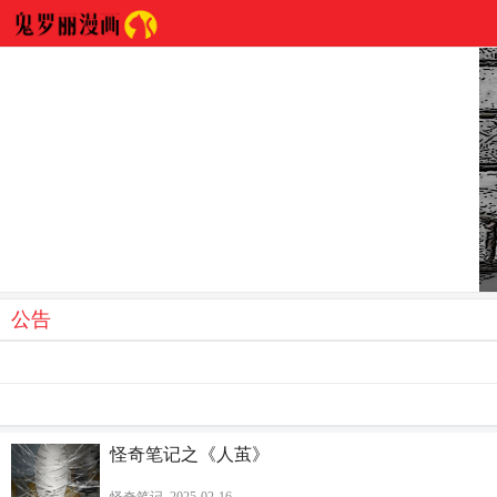
乞丐除公害】
公告
怪奇笔记之《人茧》