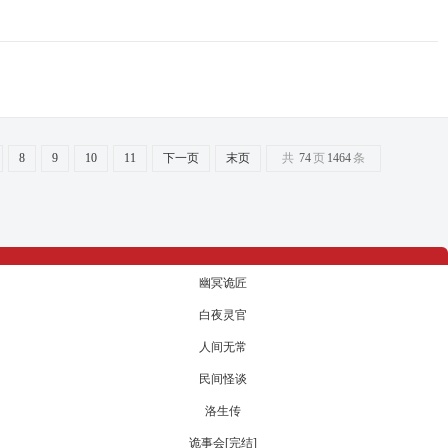
8
9
10
11
下一页
末页
共
74
页
1464
条
幽冥诡匠
白夜灵官
人间无常
民间怪谈
洛生传
诡事会[完结]