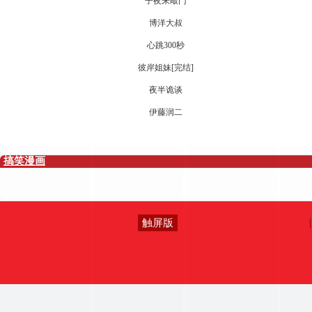
子夜来敲门
博洋大叔
心跳300秒
彼岸姐妹[完结]
夜半诡谈
伊藤润二
搞笑漫画
触屏版