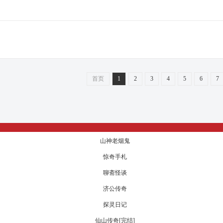
首页
1
2
3
4
5
6
7
山神老烟鬼
惊奇手札
聊斋怪谈
济公传奇
探灵日记
仙山传奇[完结]