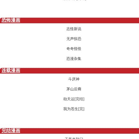
恐怖漫画
志怪新说
无声惊恐
奇奇怪怪
恐漫杂集
连载漫画
斗厌神
茅山后裔
劫天运[完结]
我为苍生[完]
完结漫画