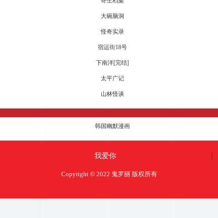
寄生档案
大碗脑洞
怪奇实录
宿运街18号
下南洋[完结]
太平广记
山林怪谈
韩国幽默漫画
我爱你
Copyright © 2022 鬼罗丽 版权所有