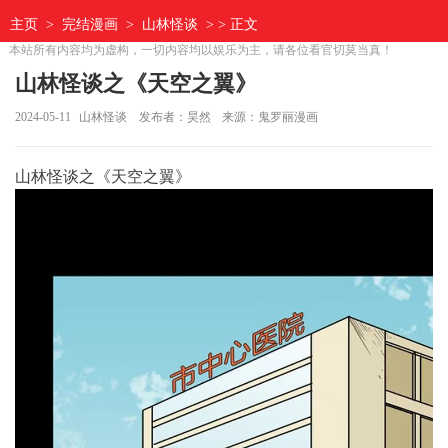
主页
>
完结漫画
>
山林怪谈
> > 正文
本站所有内容均为虚构，一切内容均以娱乐为主，请各位看官切莫当真！
山林怪谈之《天空之翼》
2024-05-11
山林怪谈
发布者：昊然
来源：鬼罗丽漫画
山林怪谈之《天空之翼》