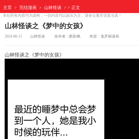
主页
>
完结漫画
>
山林怪谈
> > 正文
本站所有内容均为虚构，一切内容均以娱乐为主，请各位看官切莫当真！
山林怪谈之《梦中的女孩》
2024-06-15
山林怪谈
发布者：酷影枫
来源：鬼罗丽漫画
山林怪谈之《梦中的女孩》