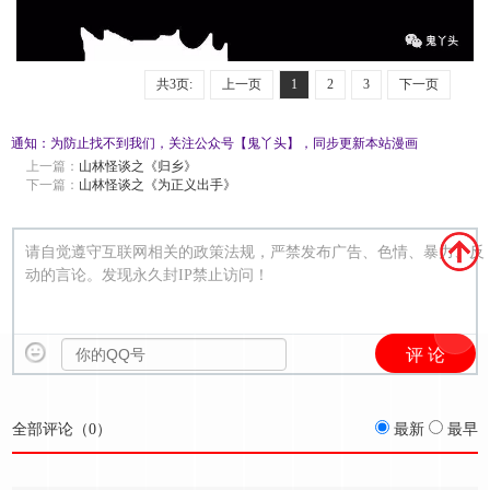
共3页:
上一页
1
2
3
下一页
通知：为防止找不到我们，关注公众号【鬼丫头】，同步更新本站漫画
上一篇：
山林怪谈之《归乡》
下一篇：
山林怪谈之《为正义出手》
请自觉遵守互联网相关的政策法规，严禁发布广告、色情、暴力、反
动的言论。发现永久封IP禁止访问！
全部评论（
0
）
最新
最早